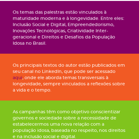
Os temas das palestras estão vinculados à
maturidade moderna e à longevidade. Entre eles:
Inclusão Social e Digital, Empreendedorismo,
Inovações Tecnológicas, Criatividade Inter-
geracional e Direitos e Desafios da População
Idosa no Brasil.
Os principais textos do autor estão publicados em
seu canal no LinkedIn, que pode ser acessado
aqui
, onde ele aborda temas transversais à
longevidade, sempre vinculados a reflexões sobre
a vida e o tempo.
As campanhas têm como objetivo conscientizar
governos e sociedade sobre a necessidade de
estabelecermos uma nova relação com a
população idosa, baseada no respeito, nos direitos
e na inclusão social e digital.