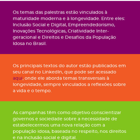
Os temas das palestras estão vinculados à
maturidade moderna e à longevidade. Entre eles:
Inclusão Social e Digital, Empreendedorismo,
Inovações Tecnológicas, Criatividade Inter-
geracional e Direitos e Desafios da População
Idosa no Brasil.
Os principais textos do autor estão publicados em
seu canal no LinkedIn, que pode ser acessado
aqui
, onde ele aborda temas transversais à
longevidade, sempre vinculados a reflexões sobre
a vida e o tempo.
As campanhas têm como objetivo conscientizar
governos e sociedade sobre a necessidade de
estabelecermos uma nova relação com a
população idosa, baseada no respeito, nos direitos
e na inclusão social e digital.