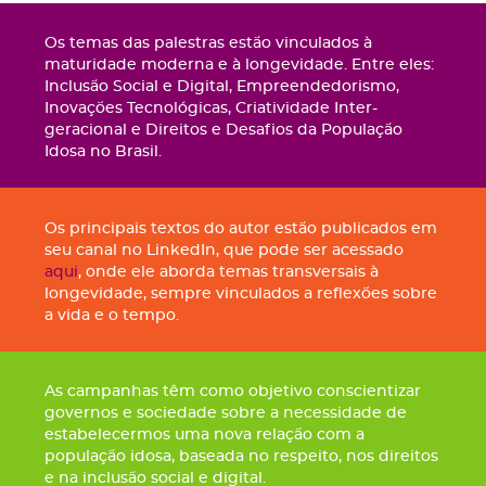
Os temas das palestras estão vinculados à
maturidade moderna e à longevidade. Entre eles:
Inclusão Social e Digital, Empreendedorismo,
Inovações Tecnológicas, Criatividade Inter-
geracional e Direitos e Desafios da População
Idosa no Brasil.
Os principais textos do autor estão publicados em
seu canal no LinkedIn, que pode ser acessado
aqui
, onde ele aborda temas transversais à
longevidade, sempre vinculados a reflexões sobre
a vida e o tempo.
As campanhas têm como objetivo conscientizar
governos e sociedade sobre a necessidade de
estabelecermos uma nova relação com a
população idosa, baseada no respeito, nos direitos
e na inclusão social e digital.