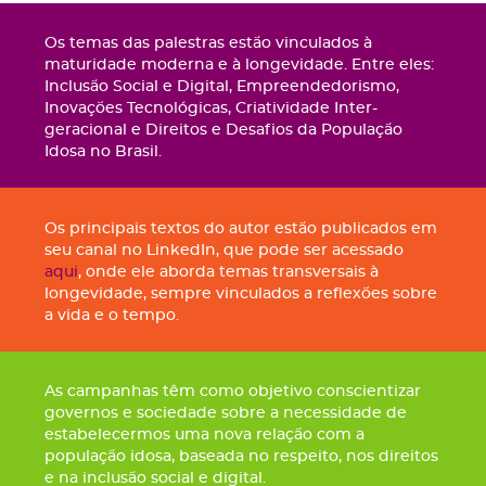
Os temas das palestras estão vinculados à
maturidade moderna e à longevidade. Entre eles:
Inclusão Social e Digital, Empreendedorismo,
Inovações Tecnológicas, Criatividade Inter-
geracional e Direitos e Desafios da População
Idosa no Brasil.
Os principais textos do autor estão publicados em
seu canal no LinkedIn, que pode ser acessado
aqui
, onde ele aborda temas transversais à
longevidade, sempre vinculados a reflexões sobre
a vida e o tempo.
As campanhas têm como objetivo conscientizar
governos e sociedade sobre a necessidade de
estabelecermos uma nova relação com a
população idosa, baseada no respeito, nos direitos
e na inclusão social e digital.