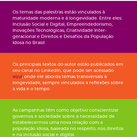
Os temas das palestras estão vinculados à
maturidade moderna e à longevidade. Entre eles:
Inclusão Social e Digital, Empreendedorismo,
Inovações Tecnológicas, Criatividade Inter-
geracional e Direitos e Desafios da População
Idosa no Brasil.
Os principais textos do autor estão publicados em
seu canal no LinkedIn, que pode ser acessado
aqui
, onde ele aborda temas transversais à
longevidade, sempre vinculados a reflexões sobre
a vida e o tempo.
As campanhas têm como objetivo conscientizar
governos e sociedade sobre a necessidade de
estabelecermos uma nova relação com a
população idosa, baseada no respeito, nos direitos
e na inclusão social e digital.