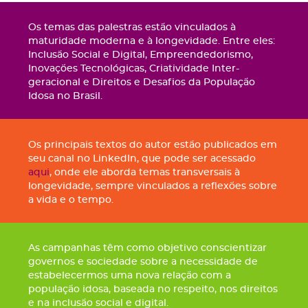
Os temas das palestras estão vinculados à
maturidade moderna e à longevidade. Entre eles:
Inclusão Social e Digital, Empreendedorismo,
Inovações Tecnológicas, Criatividade Inter-
geracional e Direitos e Desafios da População
Idosa no Brasil.
Os principais textos do autor estão publicados em
seu canal no LinkedIn, que pode ser acessado
aqui
, onde ele aborda temas transversais à
longevidade, sempre vinculados a reflexões sobre
a vida e o tempo.
As campanhas têm como objetivo conscientizar
governos e sociedade sobre a necessidade de
estabelecermos uma nova relação com a
população idosa, baseada no respeito, nos direitos
e na inclusão social e digital.